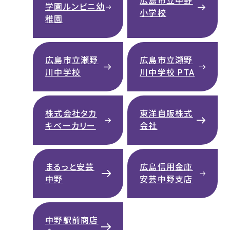
広島市立中野
学園ルンビニ幼
小学校
稚園
広島市立瀬野
広島市立瀬野
川中学校
川中学校 PTA
株式会社タカ
東洋自販株式
キベーカリー
会社
まるっと安芸
広島信用金庫
中野
安芸中野支店
中野駅前商店