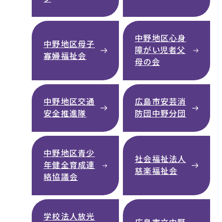
中野地区心身
中野地区母子
障がい児者父
寡婦福祉会
母の会
中野地区交通
広島市安芸消
安全推進隊
防団中野分団
中野地区青少
社会福祉法人
年健全育成連
慈楽福祉会
絡協議会
学校法人放光